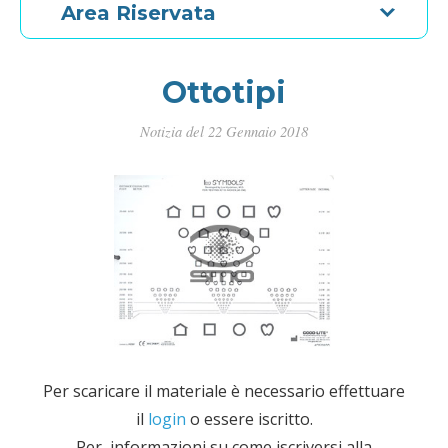
Area Riservata
Area tirocinanti
Ambliopia
Area professioni della riabilitazione
Materiale formativo
Ottotipi
Archivio Newsletter
Corsi FAD
Notizia del
22 Gennaio 2018
Quiz SMO
Offerte di lavoro
Abstract Ortottisti
Sportello Europeo
Area tirocinanti
Per scaricare il materiale è necessario effettuare
Archivio Newsletter
il
login
o essere iscritto.
Per informazioni su come iscriversi alla