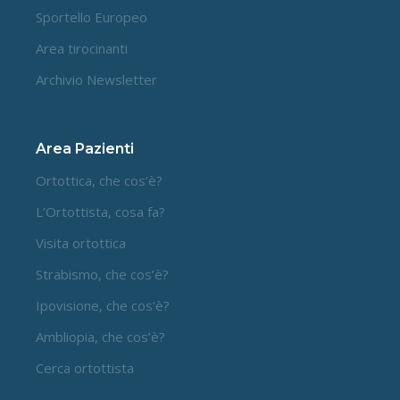
Sportello Europeo
Area tirocinanti
Archivio Newsletter
Area Pazienti
Ortottica, che cos’è?
L’Ortottista, cosa fa?
Visita ortottica
Strabismo, che cos’è?
Ipovisione, che cos’è?
Ambliopia, che cos’è?
Cerca ortottista