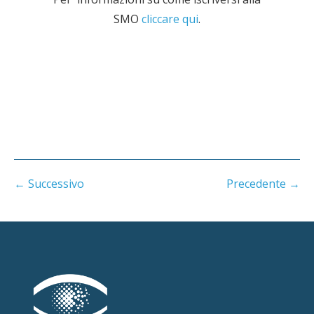
SMO
cliccare qui
.
← Successivo
Precedente →