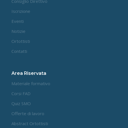
Consiglio Direttivo
Iscrizione
Eventi
Notizie
Ortottisti
Contatti
Area Riservata
Materiale formativo
Corsi FAD
Quiz SMO
Offerte di lavoro
Abstract Ortottisti